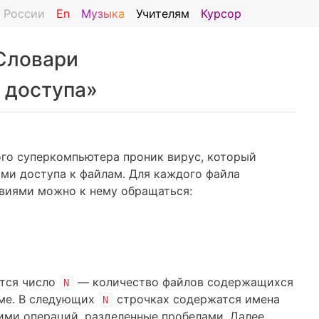
я России
En
Музыка
Учителям
Курсор
 Словари
 доступа»
го суперкомпьютера проник вирус, который
ами доступа к файлам. Для каждого файла
твиями можно к нему обращаться:
ится число
— количество файлов содержащихся
N
еме. В следующих
строчках содержатся имена
N
ими операций, разделенные пробелами. Далее