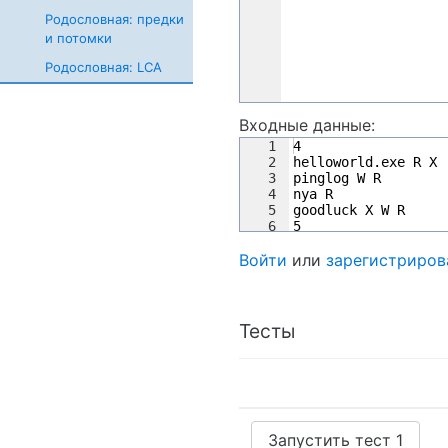
Родословная: предки
и потомки
Родословная: LCA
Входные данные:
1
4
2
helloworld.exe R X
3
pinglog W R
4
nya R
5
goodluck X W R
6
5
7
read nya
Войти
или
зарегистриров
Тесты
Запустить тест 1