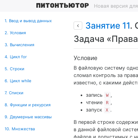
ПИТОНТЬЮТОР
Новая версия дл
1.
Ввод и вывод данных
Занятие 11
.
2.
Условия
Задача «Права
3.
Вычисления
Условие
4.
Цикл for
В файловую систему одно
5.
Строки
сломал контроль за прав
6.
Цикл while
известно, с какими дейс
7.
Списки
запись
,
W
чтение
,
R
8.
Функции и рекурсия
запуск
.
X
9.
Двумерные массивы
В первой строке содерж
в данной файловой сист
10.
Множества
файлов и допустимых с н