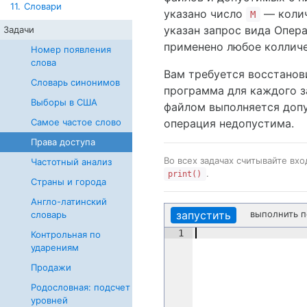
11.
Словари
указано чиcло
— колич
M
указан запрос вида Опер
Задачи
применено любое колличе
Номер появления
слова
Вам требуется восстанов
Словарь синонимов
программа для каждого 
Выборы в США
файлом выполняется доп
операция недопустима.
Самое частое слово
Права доступа
Во всех задачах считывайте вх
Частотный анализ
.
print()
Страны и города
Англо-латинский
запустить
выполнить 
словарь
1
Контрольная по
ударениям
Продажи
Родословная: подсчет
уровней