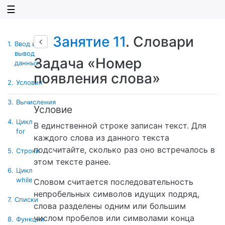
☰
Занятие 11
. Словари
1.
Ввод и
вывод
Задача «Номер
данных
появления слова»
2.
Условия
3.
Вычисления
Условие
4.
Цикл
В единственной строке записан текст. Для
for
каждого слова из данного текста
подсчитайте, сколько раз оно встречалось в
5.
Строки
этом тексте ранее.
6.
Цикл
while
Словом считается последовательность
непробельных символов идущих подряд,
7.
Списки
слова разделены одним или большим
числом пробелов или символами конца
8.
Функции