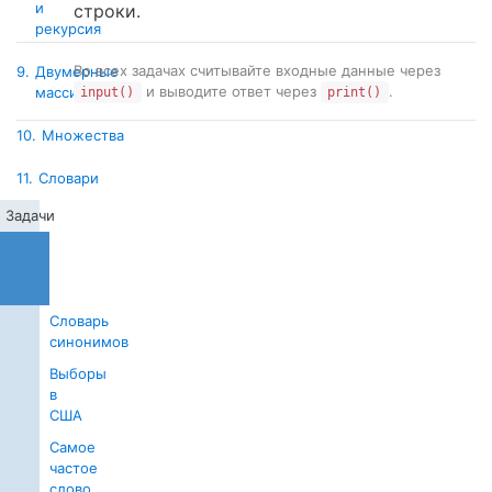
и
строки.
рекурсия
Во всех задачах считывайте входные данные через
9.
Двумерные
и выводите ответ через
.
массивы
input()
print()
10.
Множества
11.
Словари
Задачи
Номер
появления
слова
Словарь
синонимов
Выборы
в
США
Самое
частое
слово