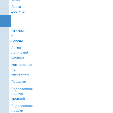
Права
доступа
Частотный
анализ
Страны
и
города
Англо-
латинский
словарь
Контрольная
по
ударениям
Продажи
Родословная:
подсчет
уровней
Родословная:
предки