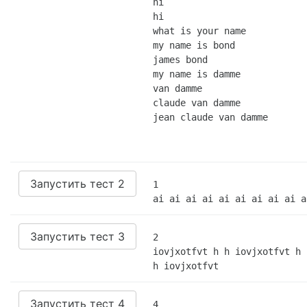
hi

hi

what is your name

my name is bond

james bond

my name is damme

van damme

claude van damme

jean claude van damme
Запустить тест 2
1

ai ai ai ai ai ai ai ai ai a
Запустить тест 3
2

iovjxotfvt h h iovjxotfvt h 
h iovjxotfvt
Запустить тест 4
4
