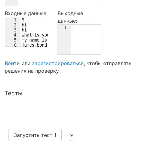
Входные данные:
Выходные
1
9
данные:
2
hi
1
3
hi
4
what is your name
5
my name is bond
6
james bond
7
my name is damme
Войти
или
зарегистрироваться
, чтобы отправлять
решения на проверку
Тесты
Запустить тест 1
9
