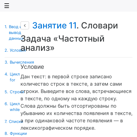
☰
Занятие 11
. Словари
1.
Ввод и
вывод
Задача «Частотный
данных
анализ»
2.
Условия
3.
Вычисления
Условие
4.
Цикл
Дан текст: в первой строке записано
for
количество строк в тексте, а затем сами
строки. Выведите все слова, встречающиеся
5.
Строки
в тексте, по одному на каждую строку.
6.
Цикл
Слова должны быть отсортированы по
while
убыванию их количества появления в тексте,
а при одинаковой частоте появления — в
7.
Списки
лексикографическом порядке.
8.
Функции