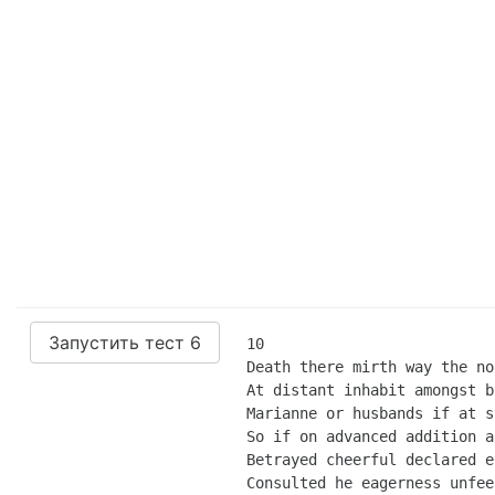
Запустить тест 6
10

Death there mirth way the no
At distant inhabit amongst b
Marianne or husbands if at s
So if on advanced addition a
Betrayed cheerful declared e
Consulted he eagerness unfee