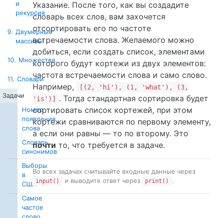
и
Указание. После того, как вы создадите
рекурсия
словарь всех слов, вам захочется
отсортировать его по частоте
9.
Двумерные
встречаемости слова. Желаемого можно
массивы
добиться, если создать список, элементами
10.
Множества
которого будут кортежи из двух элементов:
частота встречаемости слова и само слово.
11.
Словари
Например,
[(2, 'hi'), (1, 'what'), (3,
Задачи
. Тогда стандартная сортировка будет
'is')]
сортировать список кортежей, при этом
Номер
появления
кортежи сравниваются по первому элементу,
слова
а если они равны — то по второму. Это
Словарь
почти
то, что требуется в задаче.
синонимов
Выборы
Во всех задачах считывайте входные данные через
в
и выводите ответ через
.
input()
print()
США
Самое
частое
слово