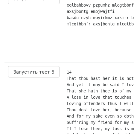
eqlbahbovv pzpumhz mlcgtbbnfr
axsjbontg emojwajtfi

basdu nzyh wpyirkmz xxkmrr b
mlcgtbbnfr axsjbontg mlcgtbb
Запустить тест 5
14

That thou hast her it is not
And yet it may be said I lov
That she hath thee is of my 
A loss in love that touches 
Loving offenders thus I will
Thou dost love her, because 
And for my sake even so doth
Suff'ring my friend for my s
If I lose thee, my loss is m