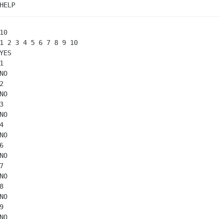
HELP
10

1 2 3 4 5 6 7 8 9 10

YES

1

NO

2

NO

3

NO

4

NO

6

NO

7

NO

8

NO

9

NO
