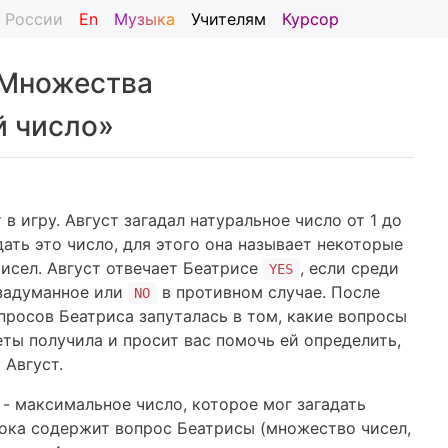
я России
En
Музыка
Учителям
Курсор
 Множества
й число»
 в игру. Август загадал натуральное число от 1 до
дать это число, для этого она называет некоторые
исел. Август отвечает Беатрисе
, если среди
YES
 задуманное или
в противном случае. После
NO
просов Беатриса запуталась в том, какие вопросы
еты получила и просит вас помочь ей определить,
 Август.
 - максимальное число, которое мог загадать
рока содержит вопрос Беатрисы (множество чисел,