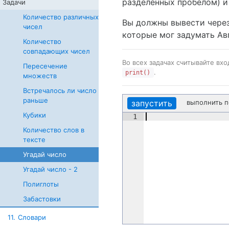
разделенных пробелом) и 
Задачи
Количество различных
Вы должны вывести через 
чисел
которые мог задумать Авг
Количество
совпадающих чисел
Во всех задачах считывайте вх
Пересечение
.
print()
множеств
Встречалось ли число
раньше
запустить
выполнить 
Кубики
1
Количество слов в
тексте
Угадай число
Угадай число - 2
Полиглоты
Забастовки
11.
Словари