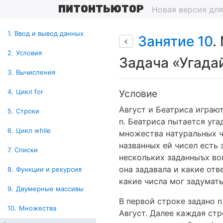
ПИТОНТЬЮТОР
Новая версия дл
1.
Ввод и вывод данных
Занятие 10
.
2.
Условия
Задача «Угада
3.
Вычисления
Условие
4.
Цикл for
Август и Беатриса играют
5.
Строки
n. Беатриса пытается уга
6.
Цикл while
множества натуральных ч
названных ей чисел есть
7.
Списки
нескольких заданныъх во
она задавала и какие отв
8.
Функции и рекурсия
какие числа мог задумать
9.
Двумерные массивы
В первой строке задано n
10.
Множества
Август. Далее каждая ст