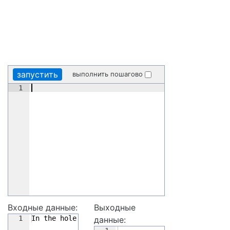
запустить
выполнить пошагово
1
Входные данные:
Выходные
1
In the hole in the ground there lived a hobbit
данные: