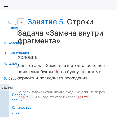
☰
Занятие 5
. Строки
1.
Ввод и
вывод
Задача «Замена внутри
данных
фрагмента»
2.
Условия
3.
Вычисления
Условие
4.
Цикл
Дана строка. Замените в этой строке все
for
появления буквы
на букву
, кроме
h
H
первого и последнего вхождения.
5.
Строки
Задачи
Во всех задачах считывайте входные данные через
Делаем
и выводите ответ через
.
input()
print()
срезы
Количество
слов