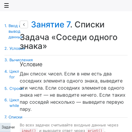
☰
Занятие 7
. Списки
1.
Ввод и
вывод
Задача «Соседи одного
данных
знака»
2.
Условия
3.
Вычисления
Условие
4.
Цикл
Дан список чисел. Если в нем есть два
for
соседних элемента одного знака, выведите
эти числа. Если соседних элементов одного
5.
Строки
знака нет — не выводите ничего. Если таких
6.
Цикл
пар соседей несколько — выведите первую
while
пару.
7.
Списки
Во всех задачах считывайте входные данные через
Задачи
и выводите ответ через
.
input()
print()