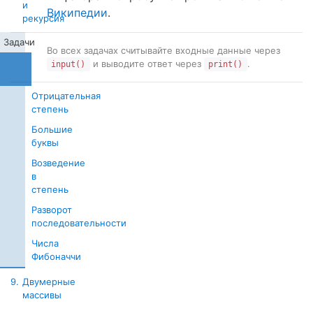
и
Википедии
.
рекурсия
Задачи
Во всех задачах считывайте входные данные через
Длина
и выводите ответ через
.
input()
print()
отрезка
Отрицательная
степень
Большие
буквы
Возведение
в
степень
Разворот
последовательности
Числа
Фибоначчи
9.
Двумерные
массивы