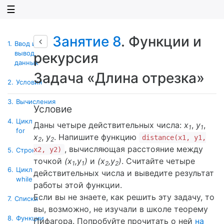
☰
Занятие 8
. Функции и
1.
Ввод и
вывод
рекурсия
данных
Задача «Длина отрезка»
2.
Условия
3.
Вычисления
Условие
4.
Цикл
Даны четыре действительных числа:
x
,
y
,
1
1
for
x
,
y
. Напишите функцию
distance(x1, y1,
2
2
, вычисляющая расстояние между
x2, y2)
5.
Строки
точкой
(x
,y
)
и
(x
,y
)
. Считайте четыре
1
1
2
2
6.
Цикл
действительных числа и выведите результат
while
работы этой функции.
Если вы не знаете, как решить эту задачу, то
7.
Списки
вы, возможно, не изучали в школе теорему
8.
Функции
Пифагора. Попробуйте прочитать о ней
на