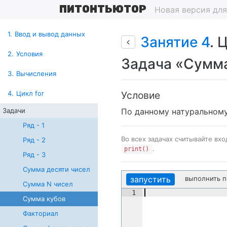
ПИТОНТЬЮТОР
Новая версия дл
1.
Ввод и вывод данных
Занятие 4
. 
2.
Условия
Задача «Сумм
3.
Вычисления
Условие
4.
Цикл for
По данному натуральному
Задачи
Ряд - 1
Во всех задачах считывайте вх
Ряд - 2
.
print()
Ряд - 3
Сумма десяти чисел
запустить
выполнить 
Сумма N чисел
1
Сумма кубов
Факториал