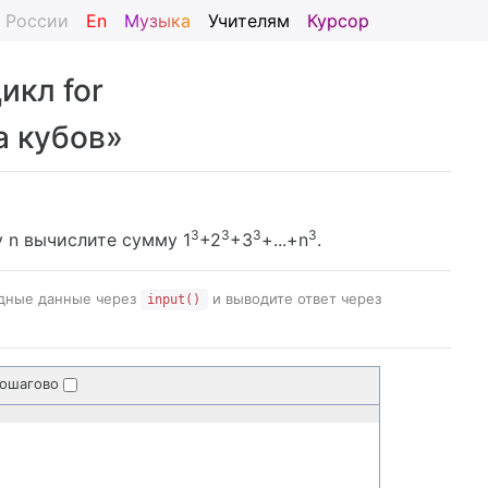
я России
En
Музыка
Учителям
Курсор
Цикл for
а кубов»
3
3
3
3
 n вычислите сумму 1
+2
+3
+...+n
.
одные данные через
и выводите ответ через
input()
пошагово