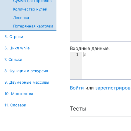
Сумма факториалов
Количество нулей
Лесенка
Потерянная карточка
5.
Строки
Входные данные:
6.
Цикл while
1
3
7.
Списки
8.
Функции и рекурсия
9.
Двумерные массивы
Войти
или
зарегистриров
10.
Множества
11.
Словари
Тесты