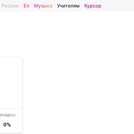
я России
En
Музыка
Учителям
Курсор
ПРОЙДЕНО
0
%