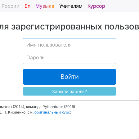
я России
En
Музыка
Учителям
Курсор
ля зарегистрированных пользо
Войти
Забыли пароль?
матин (2014), команда Pythontutor (2016)
. П. Кириенко (см.
оригинальный курс
)